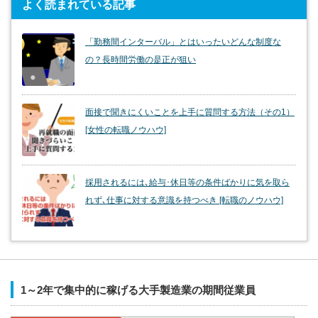
よく読まれている記事
「勤務間インターバル」とはいったいどんな制度な
の？長時間労働の是正が狙い
面接で聞きにくいことを上手に質問する方法（その1）
[女性の転職ノウハウ]
採用されるには､給与･休日等の条件ばかりに気を取ら
れず､仕事に対する意識を持つべき [転職のノウハウ]
1～2年で集中的に稼げる大手製造業の期間従業員