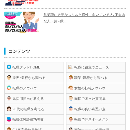
186677
営業職に必要なスキルと適性、向いている人､不向き
な人（第2弾）
コンテンツ
転職グッドHOME
転職に役立つニュース
業界･業種から調べる
職業･職種から調べる
転職のノウハウ
女性の転職ノウハウ
元採用担当が教える
面接で困った質問集
20代の転職を考える
転職の良い点悪い点
転職体験談成功失敗
転職で注意すべきこと
CA客室乗務員物語
商社ウーマン転職物語