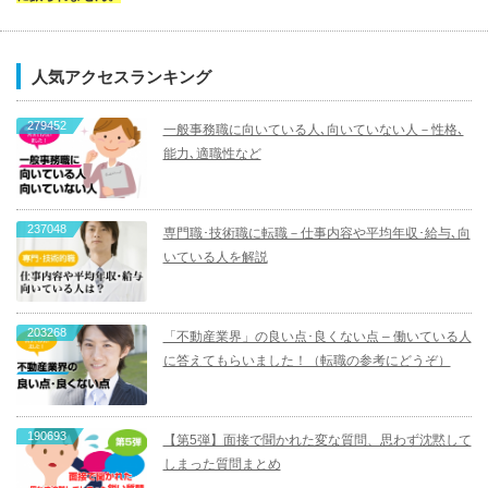
人気アクセスランキング
279452
一般事務職に向いている人､向いていない人－性格､
能力､適職性など
237048
専門職･技術職に転職－仕事内容や平均年収･給与､向
いている人を解説
203268
「不動産業界」の良い点･良くない点 – 働いている人
に答えてもらいました！（転職の参考にどうぞ）
190693
【第5弾】面接で聞かれた変な質問、思わず沈黙して
しまった質問まとめ