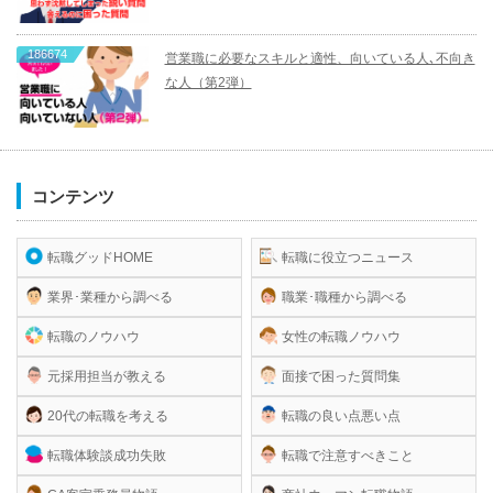
186674
営業職に必要なスキルと適性、向いている人､不向き
な人（第2弾）
コンテンツ
転職グッドHOME
転職に役立つニュース
業界･業種から調べる
職業･職種から調べる
転職のノウハウ
女性の転職ノウハウ
元採用担当が教える
面接で困った質問集
20代の転職を考える
転職の良い点悪い点
転職体験談成功失敗
転職で注意すべきこと