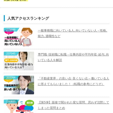
人気アクセスランキング
279448
一般事務職に向いている人､向いていない人－性格､
能力､適職性など
237045
専門職･技術職に転職－仕事内容や平均年収･給与､向
いている人を解説
203264
「不動産業界」の良い点･良くない点 – 働いている人
に答えてもらいました！（転職の参考にどうぞ）
190689
【第5弾】面接で聞かれた変な質問、思わず沈黙して
しまった質問まとめ