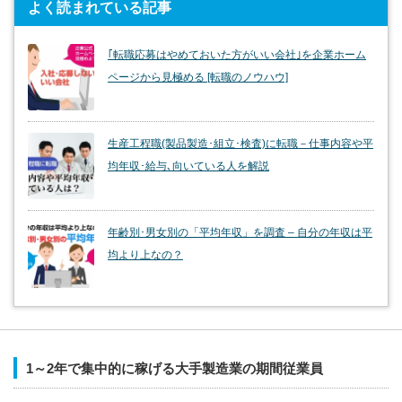
よく読まれている記事
｢転職応募はやめておいた方がいい会社｣を企業ホーム
ページから見極める [転職のノウハウ]
生産工程職(製品製造･組立･検査)に転職－仕事内容や平
均年収･給与､向いている人を解説
年齢別･男女別の「平均年収」を調査 – 自分の年収は平
均より上なの？
1～2年で集中的に稼げる大手製造業の期間従業員