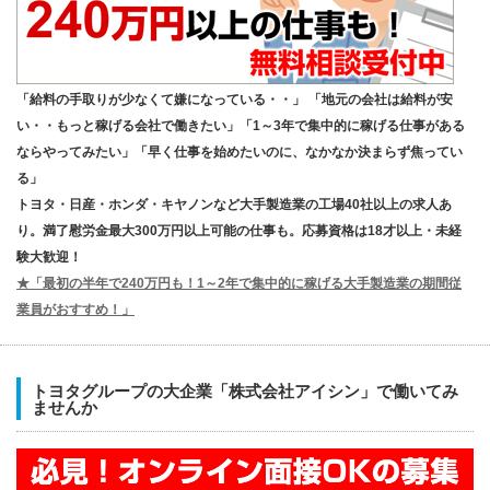
「給料の手取りが少なくて嫌になっている・・」 「地元の会社は給料が安
い・・もっと稼げる会社で働きたい」「1～3年で集中的に稼げる仕事がある
ならやってみたい」「早く仕事を始めたいのに、なかなか決まらず焦ってい
る」
トヨタ・日産・ホンダ・キヤノンなど大手製造業の工場40社以上の求人あ
り。満了慰労金最大300万円以上可能の仕事も。応募資格は18才以上・未経
験大歓迎！
★「最初の半年で240万円も！1～2年で集中的に稼げる大手製造業の期間従
業員がおすすめ！」
トヨタグループの大企業「株式会社アイシン」で働いてみ
ませんか