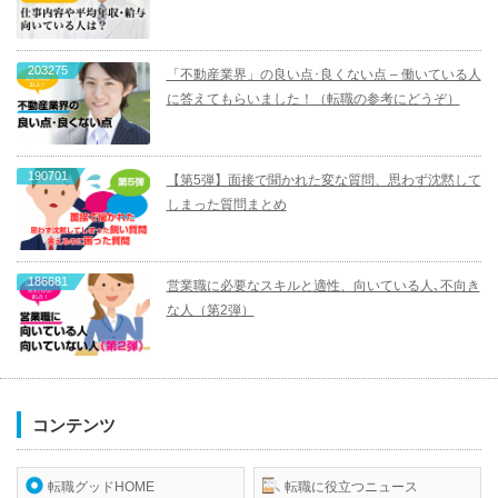
203275
「不動産業界」の良い点･良くない点 – 働いている人
に答えてもらいました！（転職の参考にどうぞ）
190701
【第5弾】面接で聞かれた変な質問、思わず沈黙して
しまった質問まとめ
186681
営業職に必要なスキルと適性、向いている人､不向き
な人（第2弾）
コンテンツ
転職グッドHOME
転職に役立つニュース