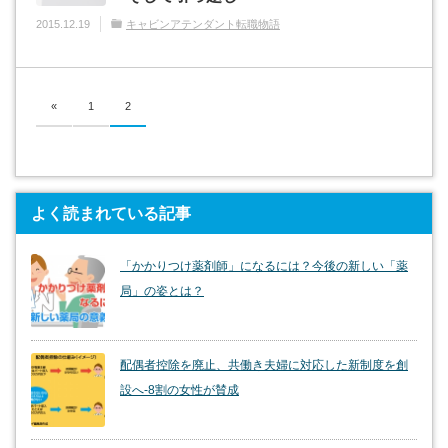
2015.12.19
キャビンアテンダント転職物語
«
1
2
よく読まれている記事
「かかりつけ薬剤師」になるには？今後の新しい「薬
局」の姿とは？
配偶者控除を廃止、共働き夫婦に対応した新制度を創
設へ-8割の女性が賛成