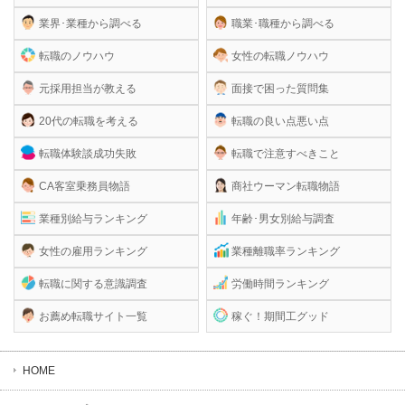
業界･業種から調べる
職業･職種から調べる
転職のノウハウ
女性の転職ノウハウ
元採用担当が教える
面接で困った質問集
20代の転職を考える
転職の良い点悪い点
転職体験談成功失敗
転職で注意すべきこと
CA客室乗務員物語
商社ウーマン転職物語
業種別給与ランキング
年齢･男女別給与調査
女性の雇用ランキング
業種離職率ランキング
転職に関する意識調査
労働時間ランキング
お薦め転職サイト一覧
稼ぐ！期間工グッド
HOME