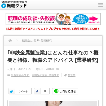
転職先の業界･業種研究
｢非鉄金属製造業｣はどんな仕事なの？概要と特徴、転職のアドバ...
｢非鉄金属製造業｣はどんな仕事なの？概
要と特徴、転職のアドバイス [業界研究]
公開日：
2015.11.29
更新日：
2016.06.18
製造業界の研究
転職先の業界･業種研究
製造業
Twitter
Facebook
0
ツイート