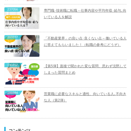
237056
専門職･技術職に転職－仕事内容や平均年収･給与､向
いている人を解説
203277
「不動産業界」の良い点･良くない点 – 働いている人
に答えてもらいました！（転職の参考にどうぞ）
190702
【第5弾】面接で聞かれた変な質問、思わず沈黙して
しまった質問まとめ
186684
営業職に必要なスキルと適性、向いている人､不向き
な人（第2弾）
コンテンツ