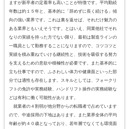
ますが新卒者の定着率も高いことが特徴です。平均勤続
年数は約１５年と、基本的に「辞めずに長く続ける」傾
向の強い業界です。これは裏を返せば、それだけ魅力の
ある業界ともいえそうです。とはいえ、同業他社でそれ
なりの実績を持った方でない限り、最初は製造ラインの
一職員として勤務することになりますので、コツコツと
実績を積み重ねていける継続性と、技術を吸収する努力
を支えるための意欲や積極性が必要です。また基本的に
立ち仕事ですので、ふさわしい体力や健康面といった部
分では適性も存在します。スキルとしては、フォークリ
フトの免許や実務経験、ハンドリフト操作の実務経験な
どは有利に働く可能性があります。
就業者の４割弱が他分野からの転職者で占めています
ので、中途採用の下地はあります。また業界全体の平均
年齢が約４０歳となっており、若年層でなくても環境面