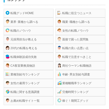
転職グッドHOME
転職に役立つニュース
業界･業種から調べる
職業･職種から調べる
転職のノウハウ
女性の転職ノウハウ
元採用担当が教える
面接で困った質問集
20代の転職を考える
転職の良い点悪い点
転職体験談成功失敗
転職で注意すべきこと
CA客室乗務員物語
商社ウーマン転職物語
業種別給与ランキング
年齢･男女別給与調査
女性の雇用ランキング
業種離職率ランキング
転職に関する意識調査
労働時間ランキング
お薦め転職サイト一覧
稼ぐ！期間工グッド