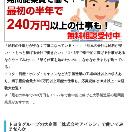
「給料の手取りが少なくて嫌になっている・・」 「地元の会社は給料が安
い・・もっと稼げる会社で働きたい」「1～3年で集中的に稼げる仕事がある
ならやってみたい」「早く仕事を始めたいのに、なかなか決まらず焦ってい
る」
トヨタ・日産・ホンダ・キヤノンなど大手製造業の工場40社以上の求人あ
り。満了慰労金最大300万円以上可能の仕事も。応募資格は18才以上・未経
験大歓迎！
★「最初の半年で240万円も！1～2年で集中的に稼げる大手製造業の期間従
業員がおすすめ！」
トヨタグループの大企業「株式会社アイシン」で働いてみ
ませんか