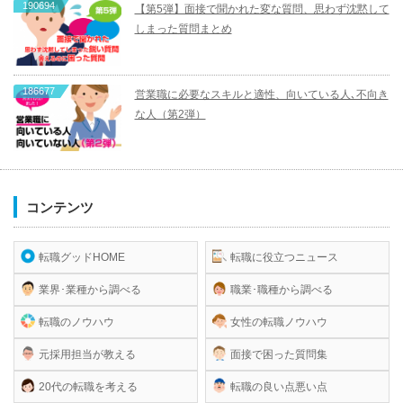
190694
【第5弾】面接で聞かれた変な質問、思わず沈黙して
しまった質問まとめ
186677
営業職に必要なスキルと適性、向いている人､不向き
な人（第2弾）
コンテンツ
転職グッドHOME
転職に役立つニュース
業界･業種から調べる
職業･職種から調べる
転職のノウハウ
女性の転職ノウハウ
元採用担当が教える
面接で困った質問集
20代の転職を考える
転職の良い点悪い点