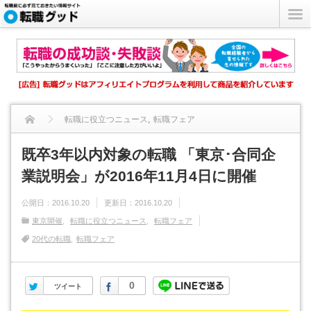
転職に役立つニュース
,
転職フェア
既卒3年以内対象の転職 「東京･合同企業説明会」が2016年...
既卒3年以内対象の転職 「東京･合同企
業説明会」が2016年11月4日に開催
公開日：
2016.10.20
更新日：
2016.10.20
東京開催
転職に役立つニュース
転職フェア
20代の転職
転職フェア
Twitter
Facebook
0
ツイート