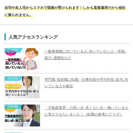
自宅や友人宅からスマホで面接が受けられます！しかも直接雇用だから他社
に振られません。
人気アクセスランキング
279452
一般事務職に向いている人､向いていない人－性格､
能力､適職性など
237048
専門職･技術職に転職－仕事内容や平均年収･給与､向
いている人を解説
203268
「不動産業界」の良い点･良くない点 – 働いている人
に答えてもらいました！（転職の参考にどうぞ）