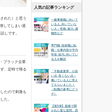
人気の記事ランキング
用された）と思う
279452
一般事務職に向いて
いる人､向いていな
を壊してしまい退
い人－性格､能力､適
お話しです。
職性など
237051
専門職･技術職に転
職－仕事内容や平均
年収･給与､向いてい
る人を解説
ザ・ブラック企業
かず、定時で帰る
203269
「不動産業界」の良
い点･良くない点 –
働いている人に答え
てもらいました！
（転職の参考にどう
でしたので刺激も
ぞ）
ました。
190695
【第5弾】面接で聞
かれた変な質問、思