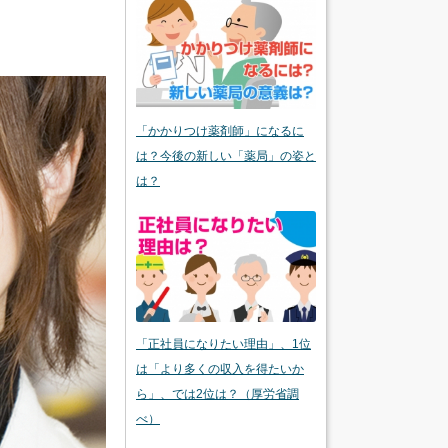
「かかりつけ薬剤師」になるに
は？今後の新しい「薬局」の姿と
は？
「正社員になりたい理由」、1位
は「より多くの収入を得たいか
ら」、では2位は？（厚労省調
べ）