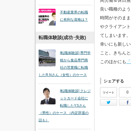
間労働＆休日無
良い職種のよう
不動産業界の転職
時間がそのまま
に有利な資格は？
やクライアント
てしまいます。
転職体験談(成功･失敗)
幸いにも新しい
こと。きちんと
[転職体験談] 専門学
校から食品専門商
このほかにも
「
社の営業職に転職
したR.Nさん（女性）のケース
シェアする
[転職体験談] クレジ
0
ツイート
ットカード会社に
Twi
転職したY.Sさん
（男性）のケース （内定辞退の
話も）