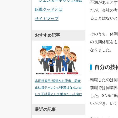
ジェンダーギャップ指数
不満があるとす
転職グッドとは
たが、会社の考
ることはないと
サイトマップ
そのうち、体調
おすすめ記事
の長期休暇をも
なりました。
自分の技
転職したのは同
非正規雇用･派遣から脱出、若者
前職では同業界
正社員チャレンジ事業はなんとか
して正社員として働きたい人向け
した。SNSに
いただき、いく
最近の記事