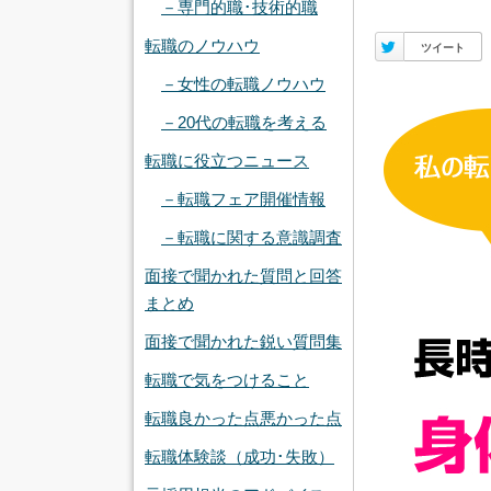
－専門的職･技術的職
転職のノウハウ
Twitter
ツイート
－女性の転職ノウハウ
－20代の転職を考える
転職に役立つニュース
－転職フェア開催情報
－転職に関する意識調査
面接で聞かれた質問と回答
まとめ
面接で聞かれた鋭い質問集
転職で気をつけること
転職良かった点悪かった点
転職体験談（成功･失敗）