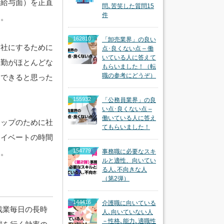
や給与面）を正直
問､苦笑した質問15
件
た。
162810
「卸売業界」の良い
会社にするために
点･良くない点 – 働
いている人に答えて
出勤がほとんどな
もらいました！（転
職の参考にどうぞ）
足できると思った
155932
「公務員業界」の良
い点･良くない点 –
働いている人に答え
アップのために社
てもらいました！
ライベートの時間
154779
す。
事務職に必要なスキ
ルと適性、向いてい
る人､不向きな人
（第2弾）
144416
介護職に向いている
残業毎日の長時
人､向いていない人
－性格､能力､適職性