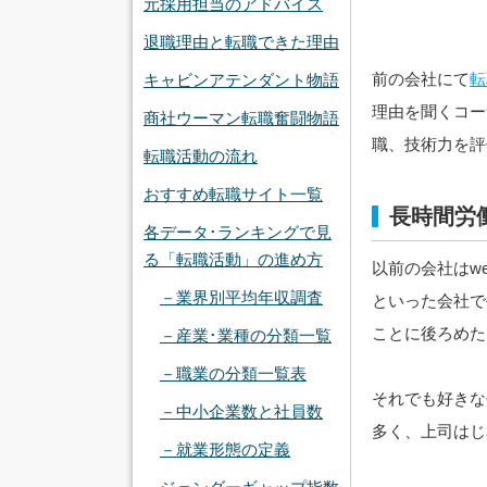
元採用担当のアドバイス
退職理由と転職できた理由
前の会社にて
転
キャビンアテンダント物語
理由を聞くコー
商社ウーマン転職奮闘物語
職、技術力を評
転職活動の流れ
おすすめ転職サイト一覧
長時間労
各データ･ランキングで見
る「転職活動」の進め方
以前の会社はw
－業界別平均年収調査
といった会社で
ことに後ろめた
－産業･業種の分類一覧
－職業の分類一覧表
それでも好きな
－中小企業数と社員数
多く、上司はじ
－就業形態の定義