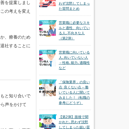
改善を提案しまし
わず沈黙してしまっ
た質問まとめ
でこの考えを変え
186677
営業職に必要なスキ
ルと適性、向いてい
る人､不向きな人
いか、療養のため
（第2弾）
に退社することに
181705
営業職に向いている
人､向いていない人
－性格､能力､適職性
など
177977
「保険業界」の良い
点･良くない点 – 働
いている人に聞いて
ともと知り合いで
みました！（転職の
参考にどうぞ）
から声をかけて
。
173996
【第2弾】面接で聞
かれた､思わず沈黙
してしまった鋭い質