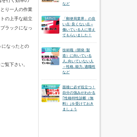
端を行く効率の
など
ひとり一人の作業
フトの上手な組立
143521
「郵便局業界」の良
い点･良くない点 –
にブラックになっ
働いている人に答え
てもらいました！
うになったとの
135746
技術職（開発･製
造）に向いている
人､向いていない人
でご覧下さい。
－性格､能力､適職性
など
122968
面接に必ず役立つ！
自分の強みがわかる
｢性格特性診断（無
料）｣を受けておき
ましょう