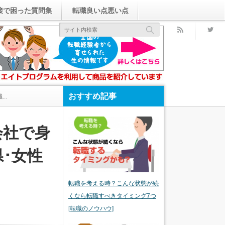
接で困った質問集
転職良い点悪い点
rss
おすすめ記事
..
会社で身
･女性
転職を考える時？こんな状態が続
くなら転職すべきタイミング7つ
[転職のノウハウ]