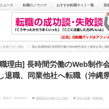
ニュース
転職のノウハウ
おすすめ転職サイト一覧
面
と転職できた理由
[私の転職理由] 長時間労働のWeb制作会社で身体を壊し退職.
転職理由] 長時間労働のWeb制作
し退職、同業他社へ転職（沖縄県
更新日：
2016.09.16
退職理由と転職できた理由
20代の転職
退職理由