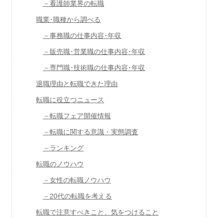
－看護師業界の転職
職業･職種から調べる
－事務職の仕事内容･年収
－販売職･営業職の仕事内容･年収
－専門職･技術職の仕事内容･年収
退職理由と転職できた理由
転職に役立つニュース
－転職フェア開催情報
－転職に関する意識・実態調査
－ランキング
転職のノウハウ
－女性の転職ノウハウ
－20代の転職を考える
転職で注意すべきこと、気をつけること