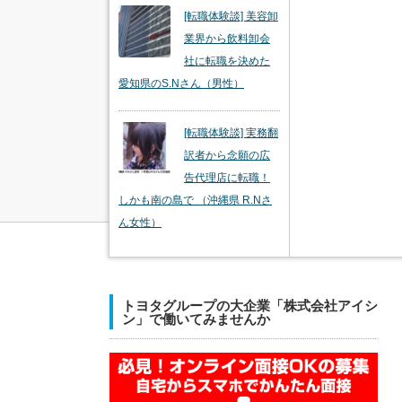
[転職体験談] 美容卸
業界から飲料卸会
社に転職を決めた
愛知県のS.Nさん（男性）
[転職体験談] 実務翻
訳者から念願の広
告代理店に転職！
しかも南の島で （沖縄県 R.Nさ
ん女性）
トヨタグループの大企業「株式会社アイシ
ン」で働いてみませんか