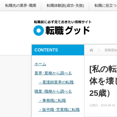
転職先の業界･職業
転職体験談(成功･失敗)
転職に役立つ
CONTENTS
退職理由
ホーム
[私の
業界･業種から調べる
体を壊
－看護師業界の転職
25歳）
職業･職種から調べる
－事務職に転職
公開日：
2016.09.16
－販売職･営業職に転職