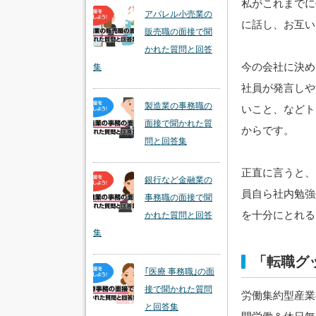
私がこれまでに
アパレル小売業の
に話し、お互い
販売職の面接で聞
かれた質問と回答
今の会社に決め
集
社員が発言しや
製造業の事務職の
いこと、などト
面接で聞かれた質
からです。
問と回答集
正直に言うと、
銀行など金融業の
員自ら社内勉強
事務職の面接で聞
を十分にとれる
かれた質問と回答
集
「転職グ
｢医療 事務職｣の面
接で聞かれた質問
労働集約型産業
と回答集