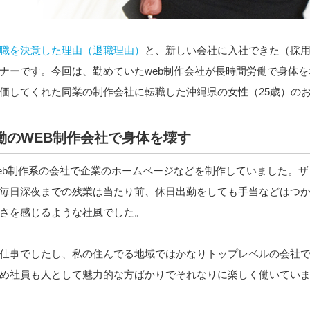
職を決意した理由（退職理由）
と、新しい会社に入社できた（採
ナーです。今回は、勤めていたweb制作会社が長時間労働で身体
価してくれた同業の制作会社に転職した沖縄県の女性（25歳）の
働のWEB制作会社で身体を壊す
eb制作系の会社で企業のホームページなどを制作していました。
毎日深夜までの残業は当たり前、休日出勤をしても手当などはつ
さを感じるような社風でした。
仕事でしたし、私の住んでる地域ではかなりトップレベルの会社
め社員も人として魅力的な方ばかりでそれなりに楽しく働いてい