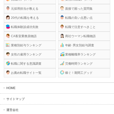
元採用担当が教える
面接で困った質問集
20代の転職を考える
転職の良い点悪い点
転職体験談成功失敗
転職で注意すべきこと
CA客室乗務員物語
商社ウーマン転職物語
業種別給与ランキング
年齢･男女別給与調査
女性の雇用ランキング
業種離職率ランキング
転職に関する意識調査
労働時間ランキング
お薦め転職サイト一覧
稼ぐ！期間工グッド
HOME
サイトマップ
運営会社