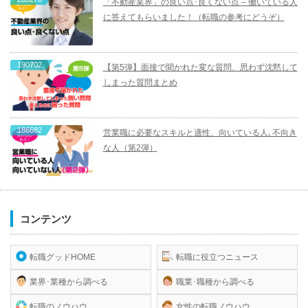
「不動産業界」の良い点･良くない点 – 働いている人
に答えてもらいました！（転職の参考にどうぞ）
190702
【第5弾】面接で聞かれた変な質問、思わず沈黙して
しまった質問まとめ
186682
営業職に必要なスキルと適性、向いている人､不向き
な人（第2弾）
コンテンツ
転職グッドHOME
転職に役立つニュース
業界･業種から調べる
職業･職種から調べる
転職のノウハウ
女性の転職ノウハウ