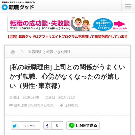
退職理由と転職できた理由
[私の転職理由] 上司との関係がうまくいかず転職、心労がなく...
[私の転職理由] 上司との関係がうまくい
かず転職、心労がなくなったのが嬉し
い（男性･東京都）
公開日：
2016.09.08
更新日：
2016.09.13
退職理由と転職できた理由
退職理由
Twitter
Facebook
0
ツイート