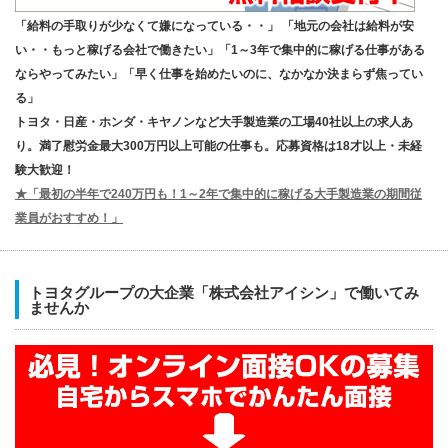
「給料の手取りが少なくて嫌になっている・・」 「地元の会社は給料が安
い・・もっと稼げる会社で働きたい」「1～3年で集中的に稼げる仕事がある
ならやってみたい」「早く仕事を始めたいのに、なかなか決まらず焦ってい
る」
トヨタ・日産・ホンダ・キヤノンなど大手製造業の工場40社以上の求人あ
り。満了慰労金最大300万円以上可能の仕事も。応募資格は18才以上・未経
験大歓迎！
★「最初の半年で240万円も！1～2年で集中的に稼げる大手製造業の期間従
業員がおすすめ！」
トヨタグループの大企業「株式会社アイシン」で働いてみ
ませんか