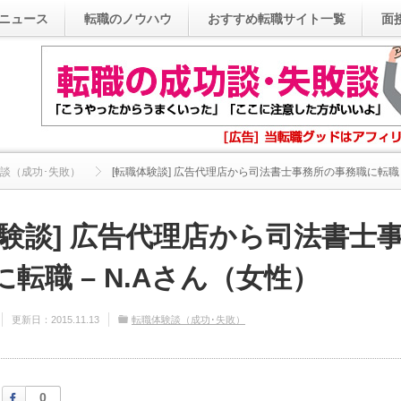
ニュース
転職のノウハウ
おすすめ転職サイト一覧
面
談（成功･失敗）
[転職体験談] 広告代理店から司法書士事務所の事務職に転職 ..
体験談] 広告代理店から司法書士
転職 – N.Aさん（女性）
更新日：
2015.11.13
転職体験談（成功･失敗）
Facebook
0