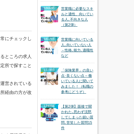
。
186686
営業職に必要なスキ
ルと適性、向いてい
る人､不向きな人
（第2弾）
を常にチェックし
181715
営業職に向いている
人､向いていない人
－性格､能力､適職性
など
いるところの求人
安定所で探すこと
177983
「保険業界」の良い
点･良くない点 – 働
いている人に聞いて
で運営されている
みました！（転職の
定所経由の方が改
参考にどうぞ）
174004
【第2弾】面接で聞
かれた､思わず沈黙
してしまった鋭い質
問､苦笑した質問15
件