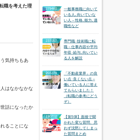
転職を考えた理
279460
一般事務職に向いて
いる人､向いていな
い人－性格､能力､適
職性など
237057
専門職･技術職に転
職－仕事内容や平均
年収･給与､向いてい
る人を解説
いう気持ちもあ
203279
「不動産業界」の良
い点･良くない点 –
働いている人に答え
求人はなかなかな
てもらいました！
（転職の参考にどう
ぞ）
お世話になったか
190702
【第5弾】面接で聞
かれた変な質問、思
くれることにな
わず沈黙してしまっ
た質問まとめ