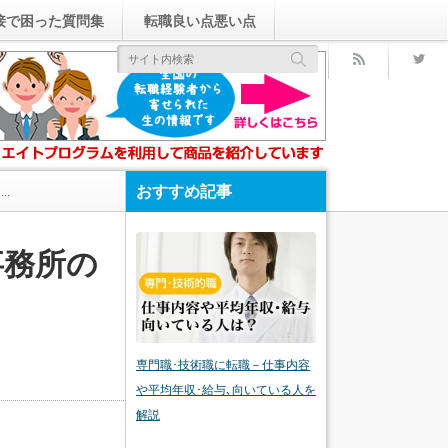
接で困った質問集
転職良い点悪い点
rss
おすすめ記事
.
事務所の
専門職･技術職に転職－仕事内容
や平均年収･給与､向いている人を
解説