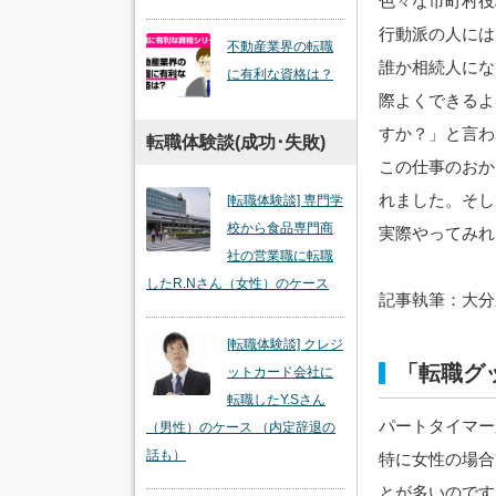
色々な市町村役
行動派の人には
不動産業界の転職
誰か相続人にな
に有利な資格は？
際よくできるよ
すか？」と言わ
転職体験談(成功･失敗)
この仕事のおか
れました。そし
[転職体験談] 専門学
校から食品専門商
実際やってみれ
社の営業職に転職
したR.Nさん（女性）のケース
記事執筆：大分
[転職体験談] クレジ
「転職グ
ットカード会社に
転職したY.Sさん
パートタイマー
（男性）のケース （内定辞退の
話も）
特に女性の場合
とが多いのです