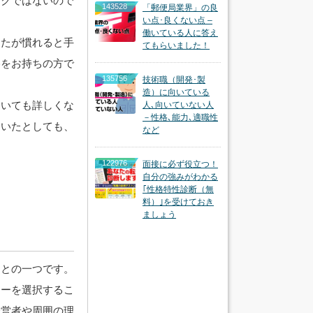
ークではないので
143528
「郵便局業界」の良
い点･良くない点 –
働いている人に答え
したが慣れると手
てもらいました！
格をお持ちの方で
135756
技術職（開発･製
造）に向いている
ついても詳しくな
人､向いていない人
－性格､能力､適職性
ていたとしても、
など
122976
面接に必ず役立つ！
自分の強みがわかる
｢性格特性診断（無
料）｣を受けておき
ましょう
ことの一つです。
マーを選択するこ
経営者や周囲の理