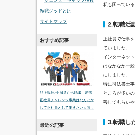
ジェンダーギャップ指数
私も困っている
転職グッドとは
サイトマップ
2.転職
正社員で仕事を
おすすめ記事
ていました。
インターネット
はなかなか一般
にしました。
特に司法書士事
ところが多いの
非正規雇用･派遣から脱出、若者
正社員チャレンジ事業はなんとか
善してもらいや
して正社員として働きたい人向け
3.転職
最近の記事