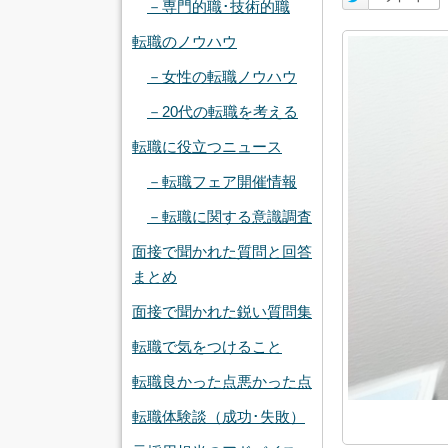
－専門的職･技術的職
転職のノウハウ
－女性の転職ノウハウ
－20代の転職を考える
転職に役立つニュース
－転職フェア開催情報
－転職に関する意識調査
面接で聞かれた質問と回答
まとめ
面接で聞かれた鋭い質問集
転職で気をつけること
転職良かった点悪かった点
転職体験談（成功･失敗）