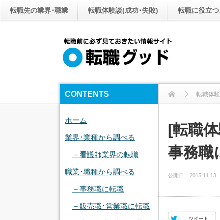
転職先の業界･職業
転職体験談(成功･失敗)
転職に役立つ
CONTENTS
転職体験
ホーム
[転職
業界･業種から調べる
事務職に
－看護師業界の転職
職業･職種から調べる
公開日：
2015.11.13
－事務職に転職
－販売職･営業職に転職
Twitter
ツイート