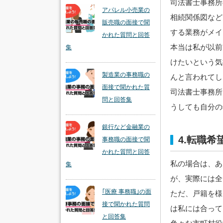
司法書士事務所
アパレル小売業の
相続関係図など
販売職の面接で聞
する業務がメイ
かれた質問と回答
本当は私が以前
集
けたいという気
製造業の事務職の
んと言われてし
面接で聞かれた質
司法書士事務所
問と回答集
うしても自分の
銀行など金融業の
4.転職
事務職の面接で聞
かれた質問と回答
私の場合は、あ
集
が、実際には全
｢医療 事務職｣の面
ただ、戸籍を様
接で聞かれた質問
は私には合って
と回答集