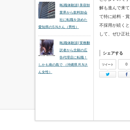
[転職体験談] 美容卸
解も進んで来て
業界から飲料卸会
て特に給料・賞
社に転職を決めた
不採用が続くと
愛知県のS.Nさん（男性）
して、ぜひ正社
[転職体験談] 実務翻
訳者から念願の広
シェアする
告代理店に転職！
0
しかも南の島で （沖縄県 R.Nさ
ツイート
ん女性）
Twi