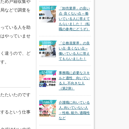
たため戸籍収集や
162819
「卸売業界」の良い
務局などで調査を
点･良くない点 – 働
いている人に答えて
もらいました！（転
困っている人を助
職の参考にどうぞ）
ではやっていませ
155940
「公務員業界」の良
い点･良くない点 –
たく違うので、ど
働いている人に答え
てもらいました！
ます。
154786
事務職に必要なスキ
ルと適性、向いてい
る人､不向きな人
（第2弾）
をたたいたのです
144422
介護職に向いている
人､向いていない人
成するという仕事
－性格､能力､適職性
など