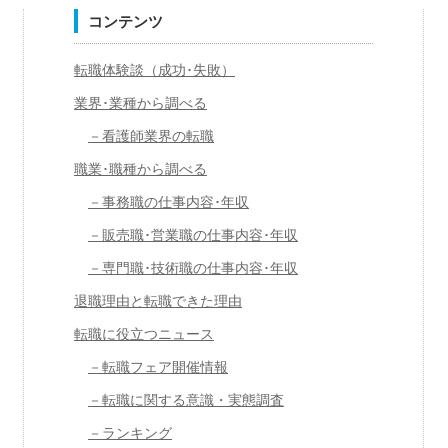
コンテンツ
転職体験談（成功･失敗）
業界･業種から調べる
－看護師業界の転職
職業･職種から調べる
－事務職の仕事内容･年収
－販売職･営業職の仕事内容･年収
－専門職･技術職の仕事内容･年収
退職理由と転職できた理由
転職に役立つニュース
－転職フェア開催情報
－転職に関する意識・実態調査
－ランキング