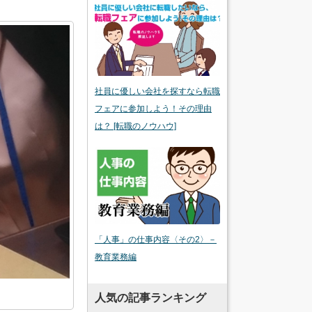
社員に優しい会社を探すなら転職
フェアに参加しよう！その理由
は？ [転職のノウハウ]
「人事」の仕事内容〈その2〉－
教育業務編
人気の記事ランキング