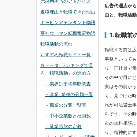
元採用担当のアドバイス
広告代理店から
退職理由と転職できた理由
由と、転職活動
キャビンアテンダント物語
商社ウーマン転職奮闘物語
1.転職
転職活動の流れ
転職する前は広
おすすめ転職サイト一覧
事務といっても
各データ･ランキングで見
り、正社員で働
る「転職活動」の進め方
その中で目にと
－業界別平均年収調査
実はその前から
－産業･業種の分類一覧
く、見つけた時
私が司法書士事
－職業の分類一覧表
らです。その時
－中小企業数と社員数
市の無料相談に
－就業形態の定義
り、精神的にす