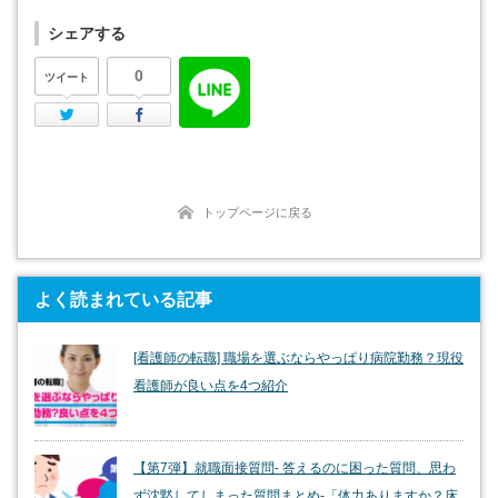
シェアする
0
ツイート
Twitter
Facebook
トップページに戻る
よく読まれている記事
[看護師の転職] 職場を選ぶならやっぱり病院勤務？現役
看護師が良い点を4つ紹介
【第7弾】就職面接質問- 答えるのに困った質問、思わ
ず沈黙してしまった質問まとめ-「体力ありますか？床