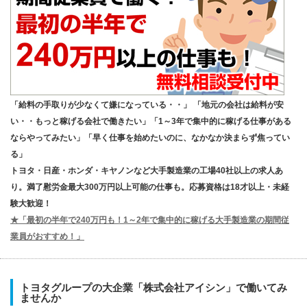
「給料の手取りが少なくて嫌になっている・・」 「地元の会社は給料が安
い・・もっと稼げる会社で働きたい」「1～3年で集中的に稼げる仕事がある
ならやってみたい」「早く仕事を始めたいのに、なかなか決まらず焦ってい
る」
トヨタ・日産・ホンダ・キヤノンなど大手製造業の工場40社以上の求人あ
り。満了慰労金最大300万円以上可能の仕事も。応募資格は18才以上・未経
験大歓迎！
★「最初の半年で240万円も！1～2年で集中的に稼げる大手製造業の期間従
業員がおすすめ！」
トヨタグループの大企業「株式会社アイシン」で働いてみ
ませんか