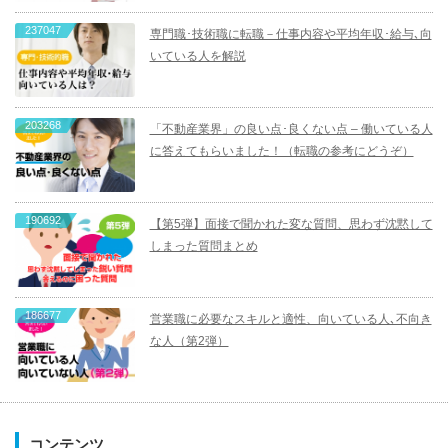
237047
専門職･技術職に転職－仕事内容や平均年収･給与､向
いている人を解説
203268
「不動産業界」の良い点･良くない点 – 働いている人
に答えてもらいました！（転職の参考にどうぞ）
190692
【第5弾】面接で聞かれた変な質問、思わず沈黙して
しまった質問まとめ
186677
営業職に必要なスキルと適性、向いている人､不向き
な人（第2弾）
コンテンツ