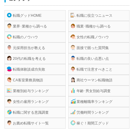
転職グッドHOME
転職に役立つニュース
業界･業種から調べる
職業･職種から調べる
転職のノウハウ
女性の転職ノウハウ
元採用担当が教える
面接で困った質問集
20代の転職を考える
転職の良い点悪い点
転職体験談成功失敗
転職で注意すべきこと
CA客室乗務員物語
商社ウーマン転職物語
業種別給与ランキング
年齢･男女別給与調査
女性の雇用ランキング
業種離職率ランキング
転職に関する意識調査
労働時間ランキング
お薦め転職サイト一覧
稼ぐ！期間工グッド