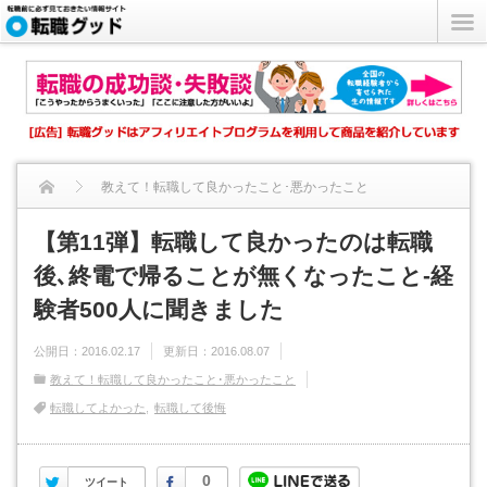
教えて！転職して良かったこと･悪かったこと
【第11弾】転職して良かったのは転職後､終電で帰ることが無く...
【第11弾】転職して良かったのは転職
後､終電で帰ることが無くなったこと-経
験者500人に聞きました
公開日：
2016.02.17
更新日：
2016.08.07
教えて！転職して良かったこと･悪かったこと
転職してよかった
転職して後悔
Twitter
Facebook
0
ツイート