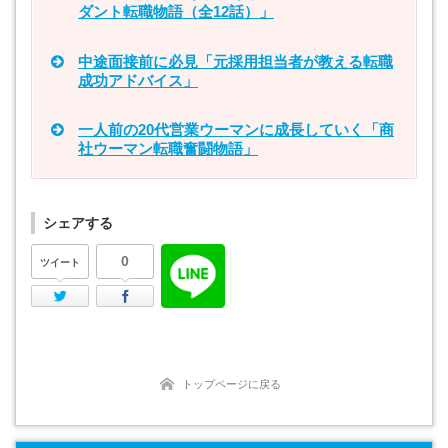
ダント転職物語（全12話）」
中途面接前に必見「元採用担当者が教える転職
成功アドバイス」
一人前の20代営業ウーマンに成長していく「商
社ウーマン転職奮闘物語」
シェアする
0
ツイート
Twitter
Facebook
トップページに戻る