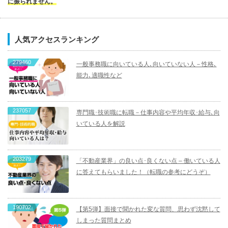
に振られません。
人気アクセスランキング
279460
一般事務職に向いている人､向いていない人－性格､
能力､適職性など
237057
専門職･技術職に転職－仕事内容や平均年収･給与､向
いている人を解説
203279
「不動産業界」の良い点･良くない点 – 働いている人
に答えてもらいました！（転職の参考にどうぞ）
190702
【第5弾】面接で聞かれた変な質問、思わず沈黙して
しまった質問まとめ