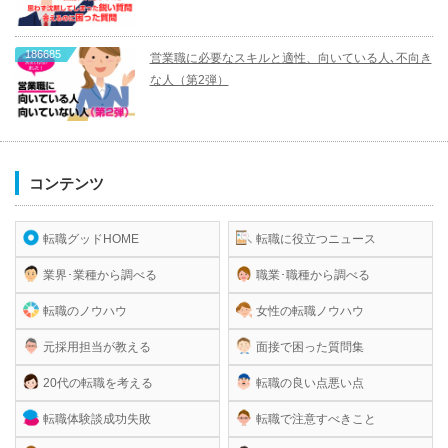
186685
営業職に必要なスキルと適性、向いている人､不向き
な人（第2弾）
コンテンツ
転職グッドHOME
転職に役立つニュース
業界･業種から調べる
職業･職種から調べる
転職のノウハウ
女性の転職ノウハウ
元採用担当が教える
面接で困った質問集
20代の転職を考える
転職の良い点悪い点
転職体験談成功失敗
転職で注意すべきこと