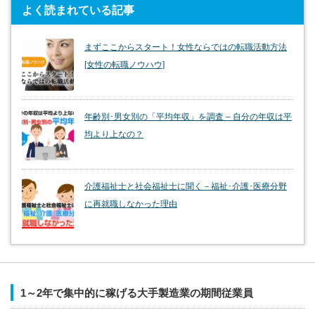
よく読まれている記事
まずここからスタート！女性ならではの転職活動方法
[女性の転職ノウハウ]
年齢別･男女別の「平均年収」を調査 – 自分の年収は平
均より上なの？
介護福祉士と社会福祉士に聞く－福祉･介護･医療分野
に再就職しなかった理由
1～2年で集中的に稼げる大手製造業の期間従業員