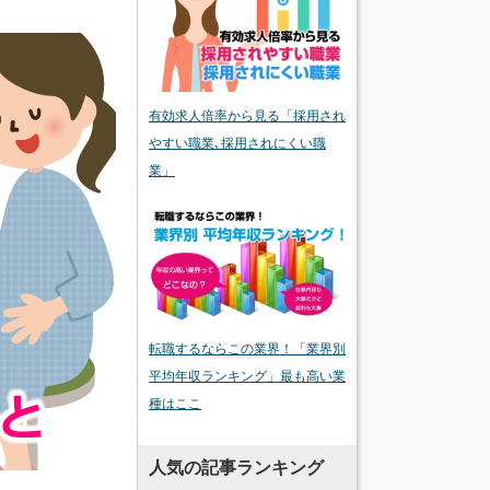
有効求人倍率から見る「採用され
やすい職業､採用されにくい職
業」
転職するならこの業界！「業界別
平均年収ランキング」最も高い業
種はここ
人気の記事ランキング