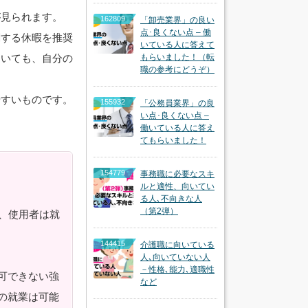
が見られます。
162809
「卸売業界」の良い
点･良くない点 – 働
関する休暇を推奨
いている人に答えて
ていても、自分の
もらいました！（転
職の参考にどうぞ）
やすいものです。
155932
「公務員業界」の良
い点･良くない点 –
働いている人に答え
てもらいました！
154779
事務職に必要なスキ
ルと適性、向いてい
る人､不向きな人
（第2弾）
、使用者は就
144415
介護職に向いている
人､向いていない人
－性格､能力､適職性
可できない強
など
の就業は可能