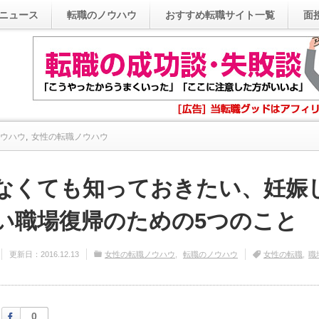
ニュース
転職のノウハウ
おすすめ転職サイト一覧
面
ウハウ
,
女性の転職ノウハウ
性でなくても知っておきたい、妊娠したら考えたい職場復帰のた...
なくても知っておきたい、妊娠
い職場復帰のための5つのこと
更新日：
2016.12.13
女性の転職ノウハウ
転職のノウハウ
女性の転職
職
Facebook
0