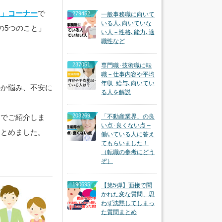
ウ」コーナー
で
279452
一般事務職に向いて
いる人､向いていな
の5つのこと」
い人－性格､能力､適
職性など
237051
専門職･技術職に転
職－仕事内容や平均
年収･給与､向いてい
のか悩み、不安に
る人を解説
203269
提でご紹介しま
「不動産業界」の良
い点･良くない点 –
まとめました。
働いている人に答え
てもらいました！
（転職の参考にどう
ぞ）
190695
【第5弾】面接で聞
かれた変な質問、思
わず沈黙してしまっ
た質問まとめ