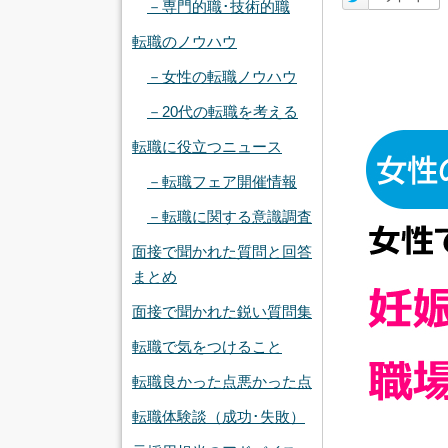
－専門的職･技術的職
転職のノウハウ
－女性の転職ノウハウ
－20代の転職を考える
転職に役立つニュース
－転職フェア開催情報
－転職に関する意識調査
面接で聞かれた質問と回答
まとめ
面接で聞かれた鋭い質問集
転職で気をつけること
転職良かった点悪かった点
転職体験談（成功･失敗）