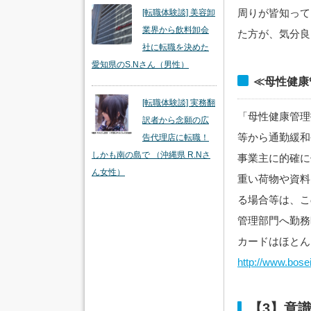
周りが皆知って
[転職体験談] 美容卸
業界から飲料卸会
た方が、気分良
社に転職を決めた
愛知県のS.Nさん（男性）
≪母性健康
[転職体験談] 実務翻
「母性健康管理
訳者から念願の広
等から通勤緩和
告代理店に転職！
しかも南の島で （沖縄県 R.Nさ
事業主に的確に
ん女性）
重い荷物や資料
る場合等は、こ
管理部門へ勤務
カードはほとん
http://www.bosei
【3】意