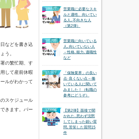
186677
営業職に必要なスキ
ルと適性、向いてい
る人､不向きな人
（第2弾）
181705
営業職に向いている
診日などを書き込
人､向いていない人
－性格､能力､適職性
しょう。
など
部署の繁忙期、す
利用して産前休暇
177977
「保険業界」の良い
点･良くない点 – 働
ュールがわかって
いている人に聞いて
みました！（転職の
参考にどうぞ）
ーのスケジュール
もできます。パー
173996
【第2弾】面接で聞
かれた､思わず沈黙
してしまった鋭い質
問､苦笑した質問15
件