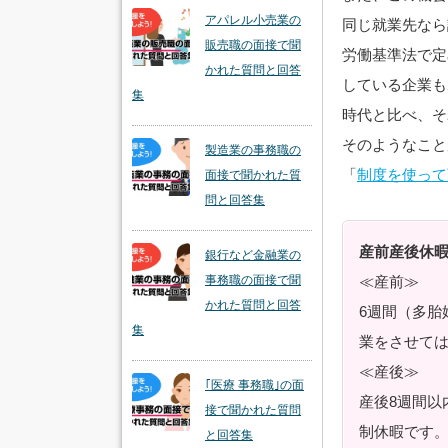
アパレル小売業の
同じ就業先なら
販売職の面接で聞
労働基準法で定
かれた質問と回答
している企業も
集
時代と比べ、そ
そのようなこと
製造業の事務職の
「
制度を使って
面接で聞かれた質
問と回答集
産前産後休
銀行など金融業の
≪産前≫
事務職の面接で聞
かれた質問と回答
6週間（多胎
集
業をさせて
≪産後≫
｢医療 事務職｣の面
産後8週間以
接で聞かれた質問
制休暇です。
と回答集