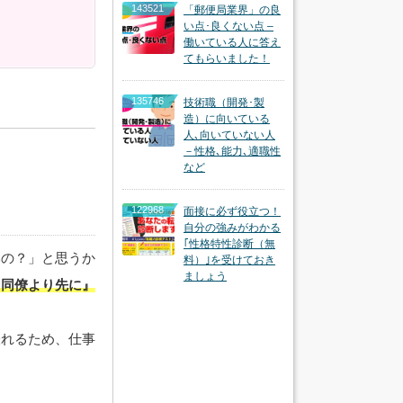
143521
「郵便局業界」の良
い点･良くない点 –
働いている人に答え
てもらいました！
135746
技術職（開発･製
造）に向いている
人､向いていない人
－性格､能力､適職性
など
122968
面接に必ず役立つ！
自分の強みがわかる
｢性格特性診断（無
いの？」と思うか
料）｣を受けておき
ましょう
『同僚より先に』
表れるため、仕事