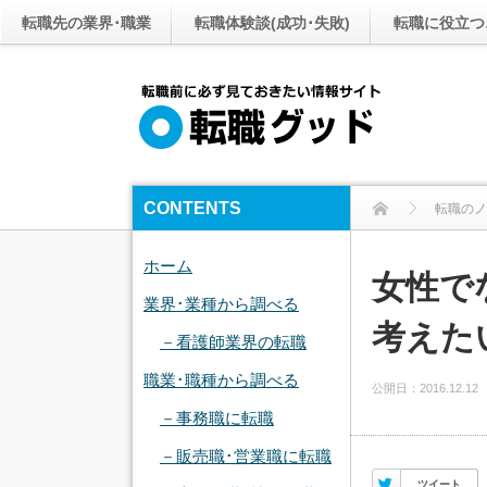
転職先の業界･職業
転職体験談(成功･失敗)
転職に役立つ
CONTENTS
転職のノ
女
ホーム
女性で
業界･業種から調べる
考えた
－看護師業界の転職
職業･職種から調べる
公開日：
2016.12.12
－事務職に転職
－販売職･営業職に転職
Twitter
ツイート