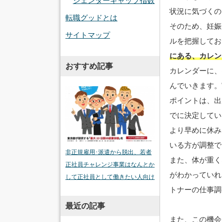
ジェンダーギャップ指数
状況に気づくの
転職グッドとは
そのため、妊娠
サイトマップ
ルを把握してお
にある、カレン
おすすめ記事
カレンダーに、
んでいきます。
ポイントは、出
でに決定してい
より早めに休み
いる方が調整で
非正規雇用･派遣から脱出、若者
また、体が重く
正社員チャレンジ事業はなんとか
がわかっていれ
して正社員として働きたい人向け
トナーの仕事調
最近の記事
また、この機会