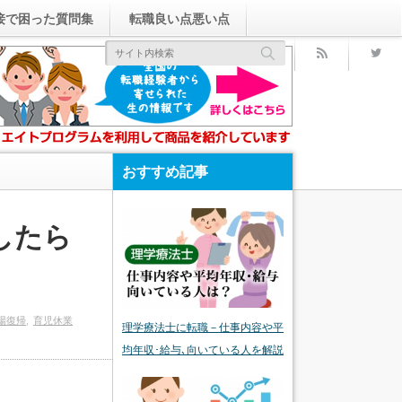
接で困った質問集
転職良い点悪い点
rss
おすすめ記事
したら
場復帰
育児休業
理学療法士に転職－仕事内容や平
均年収･給与､向いている人を解説