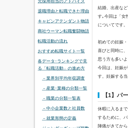
元採用担当のアドバイス
結婚、出産など
退職理由と転職できた理由
す｡今回は「女
キャビンアテンダント物語
についてです。
商社ウーマン転職奮闘物語
転職活動の流れ
初めての妊娠・
喜びと同時に、
おすすめ転職サイト一覧
思う方も多いよ
各データ･ランキングで見
今回は、妊娠が
る「転職活動」の進め方
す。妊娠する当
－業界別平均年収調査
－産業･業種の分類一覧
【1】パ
－職業の分類一覧表
－中小企業数と社員数
休暇に入るまで
するために、パ
－就業形態の定義
陣痛がきてから