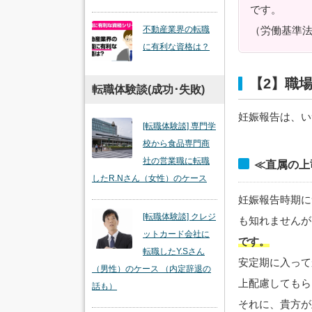
です。
（労働基準
不動産業界の転職
に有利な資格は？
【2】職
転職体験談(成功･失敗)
妊娠報告は、い
[転職体験談] 専門学
校から食品専門商
社の営業職に転職
≪直属の上
したR.Nさん（女性）のケース
妊娠報告時期に
[転職体験談] クレジ
も知れませんが
ットカード会社に
です。
転職したY.Sさん
安定期に入って
（男性）のケース （内定辞退の
上配慮してもら
話も）
それに、貴方が