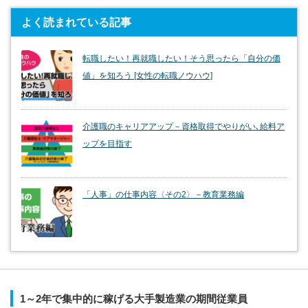
よく読まれている記事
転職したい！再就職したい！そう思ったら「自分の価
値」を知ろう [女性の転職ノウハウ]
介護職のキャリアアップ－資格取得でやりがい､給料ア
ップを目指す
「人事」の仕事内容〈その2〉－教育業務編
1～2年で集中的に稼げる大手製造業の期間従業員