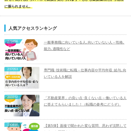
に振られません。
人気アクセスランキング
279456
一般事務職に向いている人､向いていない人－性格､
能力､適職性など
237053
専門職･技術職に転職－仕事内容や平均年収･給与､向
いている人を解説
203272
「不動産業界」の良い点･良くない点 – 働いている人
に答えてもらいました！（転職の参考にどうぞ）
190698
【第5弾】面接で聞かれた変な質問、思わず沈黙して