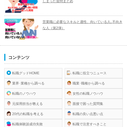
しまった質問まとめ
186679
営業職に必要なスキルと適性、向いている人､不向き
な人（第2弾）
コンテンツ
転職グッドHOME
転職に役立つニュース
業界･業種から調べる
職業･職種から調べる
転職のノウハウ
女性の転職ノウハウ
元採用担当が教える
面接で困った質問集
20代の転職を考える
転職の良い点悪い点
転職体験談成功失敗
転職で注意すべきこと