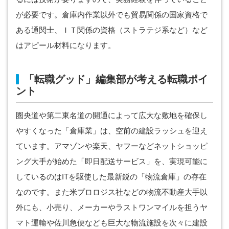
が必要です。倉庫内作業以外でも貿易関係の国家資格で
ある通関士、ＩＴ関係の資格（ストラテジ系など）など
はアピール材料になります。
「転職グッド」編集部が考える転職ポイ
ント
圏央道や第二東名道の開通によって広大な敷地を確保し
やすくなった「倉庫業」は、空前の建設ラッシュを迎え
ています。アマゾンや楽天、ヤフーなどネットショッピ
ング大手が始めた「即日配送サービス」を、実現可能に
しているのはITを駆使した最新鋭の「物流倉庫」の存在
なのです。また米プロロジス社などの物流不動産大手以
外にも、小売り、メーカーやラストワンマイルを担うヤ
マト運輸や佐川急便なども巨大な物流施設を次々に建設