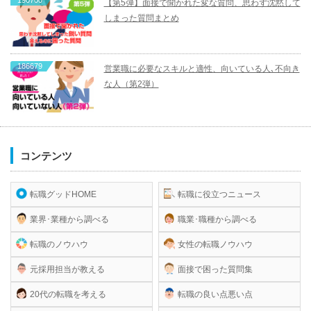
190700
【第5弾】面接で聞かれた変な質問、思わず沈黙して
しまった質問まとめ
186679
営業職に必要なスキルと適性、向いている人､不向き
な人（第2弾）
コンテンツ
転職グッドHOME
転職に役立つニュース
業界･業種から調べる
職業･職種から調べる
転職のノウハウ
女性の転職ノウハウ
元採用担当が教える
面接で困った質問集
20代の転職を考える
転職の良い点悪い点