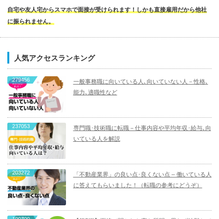
自宅や友人宅からスマホで面接が受けられます！しかも直接雇用だから他社
に振られません。
人気アクセスランキング
279456
一般事務職に向いている人､向いていない人－性格､
能力､適職性など
237053
専門職･技術職に転職－仕事内容や平均年収･給与､向
いている人を解説
203272
「不動産業界」の良い点･良くない点 – 働いている人
に答えてもらいました！（転職の参考にどうぞ）