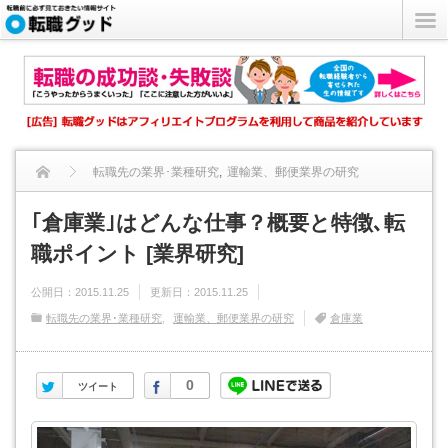
転職先の業界･業種研究
,
運輸業、郵便業界の研究
｢倉庫業｣はどんな仕事？概要と特徴､転職ポイント [業界研究...
｢倉庫業｣はどんな仕事？概要と特徴､転
職ポイント [業界研究]
公開日：
2015.11.25
更新日：
2015.11.25
転職先の業界･業種研究
運輸業、郵便業界の研究
倉庫業
Twitter
Facebook
0
ツイート