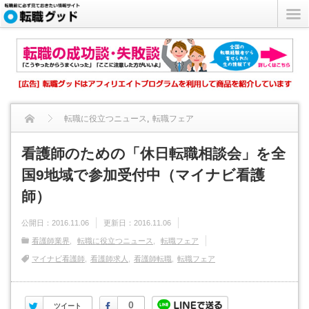
転職に役立つニュース
,
転職フェア
看護師のための「休日転職相談会」を全国9地域で参加受付中
看護師のための「休日転職相談会」を全
国9地域で参加受付中（マイナビ看護
（マ...
師）
公開日：
2016.11.06
更新日：
2016.11.06
看護師業界
転職に役立つニュース
転職フェア
マイナビ看護師
看護師求人
看護師転職
転職フェア
Twitter
Facebook
0
ツイート