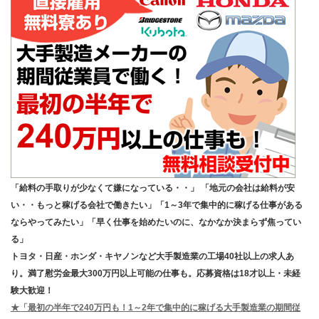
「給料の手取りが少なくて嫌になっている・・」 「地元の会社は給料が安
い・・もっと稼げる会社で働きたい」「1～3年で集中的に稼げる仕事がある
ならやってみたい」「早く仕事を始めたいのに、なかなか決まらず焦ってい
る」
トヨタ・日産・ホンダ・キヤノンなど大手製造業の工場40社以上の求人あ
り。満了慰労金最大300万円以上可能の仕事も。応募資格は18才以上・未経
験大歓迎！
★「最初の半年で240万円も！1～2年で集中的に稼げる大手製造業の期間従