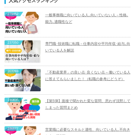
人気アクセスランキング
279452
一般事務職に向いている人､向いていない人－性格､
能力､適職性など
237050
専門職･技術職に転職－仕事内容や平均年収･給与､向
いている人を解説
203269
「不動産業界」の良い点･良くない点 – 働いている人
に答えてもらいました！（転職の参考にどうぞ）
190695
【第5弾】面接で聞かれた変な質問、思わず沈黙して
しまった質問まとめ
186677
営業職に必要なスキルと適性、向いている人､不向き