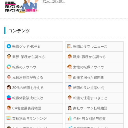
な人（第2弾）
コンテンツ
転職グッドHOME
転職に役立つニュース
業界･業種から調べる
職業･職種から調べる
転職のノウハウ
女性の転職ノウハウ
元採用担当が教える
面接で困った質問集
20代の転職を考える
転職の良い点悪い点
転職体験談成功失敗
転職で注意すべきこと
CA客室乗務員物語
商社ウーマン転職物語
業種別給与ランキング
年齢･男女別給与調査