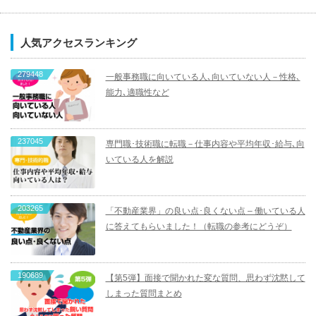
人気アクセスランキング
279448
一般事務職に向いている人､向いていない人－性格､
能力､適職性など
237045
専門職･技術職に転職－仕事内容や平均年収･給与､向
いている人を解説
203265
「不動産業界」の良い点･良くない点 – 働いている人
に答えてもらいました！（転職の参考にどうぞ）
190689
【第5弾】面接で聞かれた変な質問、思わず沈黙して
しまった質問まとめ