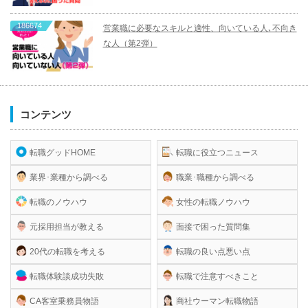
186674
営業職に必要なスキルと適性、向いている人､不向き
な人（第2弾）
コンテンツ
転職グッドHOME
転職に役立つニュース
業界･業種から調べる
職業･職種から調べる
転職のノウハウ
女性の転職ノウハウ
元採用担当が教える
面接で困った質問集
20代の転職を考える
転職の良い点悪い点
転職体験談成功失敗
転職で注意すべきこと
CA客室乗務員物語
商社ウーマン転職物語