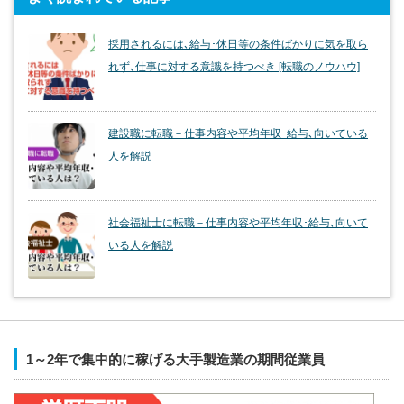
採用されるには､給与･休日等の条件ばかりに気を取ら
れず､仕事に対する意識を持つべき [転職のノウハウ]
建設職に転職－仕事内容や平均年収･給与､向いている
人を解説
社会福祉士に転職－仕事内容や平均年収･給与､向いて
いる人を解説
1～2年で集中的に稼げる大手製造業の期間従業員