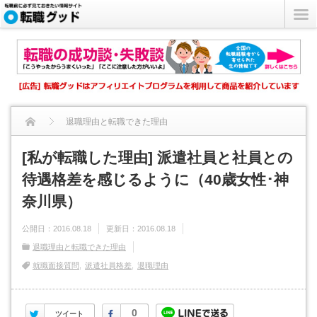
退職理由と転職できた理由
[私が転職した理由] 派遣社員と社員との待遇格差を感じるよう...
[私が転職した理由] 派遣社員と社員との
待遇格差を感じるように（40歳女性･神
奈川県）
公開日：
2016.08.18
更新日：
2016.08.18
退職理由と転職できた理由
就職面接質問
派遣社員格差
退職理由
Twitter
Facebook
0
ツイート