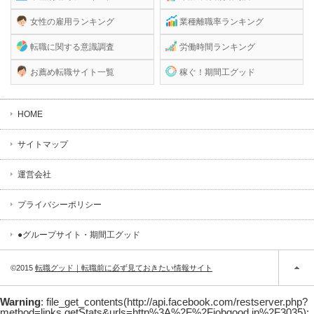
女性の雇用ランキング
業種離職率ランキング
転職に関する意識調査
労働時間ランキング
お薦め転職サイト一覧
稼ぐ！期間工グッド
HOME
サイトマップ
運営会社
プライバシーポリシー
●グループサイト・期間工グッド
©2015
転職グッド｜転職前に必ず見ておきたい情報サイト
Warning
: file_get_contents(http://api.facebook.com/restserver.php?
method=links.getStats&urls=http%3A%2F%2Fjobgood.jp%2F3035):