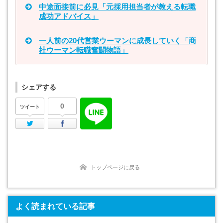
中途面接前に必見「元採用担当者が教える転職
成功アドバイス」
一人前の20代営業ウーマンに成長していく「商
社ウーマン転職奮闘物語」
シェアする
0
ツイート
Twitter
Facebook
トップページに戻る
よく読まれている記事