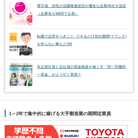
厚労省、女性の活躍推進状況が優良な企業46社を認定
（企業名もWEBで公表）
転職で注意すべきこと- できるだけ空白期間(ブランク)
を作らない事など3件
非正規社員と正社員の賃金格差を無くす「同一労働同
一賃金」がようやく実現？
1～2年で集中的に稼げる大手製造業の期間従業員