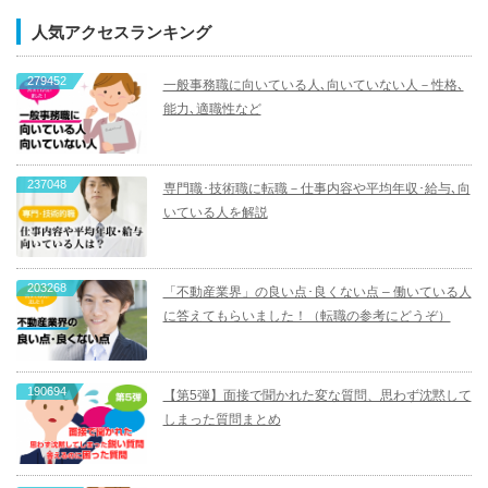
人気アクセスランキング
279452
一般事務職に向いている人､向いていない人－性格､
能力､適職性など
237048
専門職･技術職に転職－仕事内容や平均年収･給与､向
いている人を解説
203268
「不動産業界」の良い点･良くない点 – 働いている人
に答えてもらいました！（転職の参考にどうぞ）
190694
【第5弾】面接で聞かれた変な質問、思わず沈黙して
しまった質問まとめ