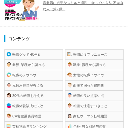
186677
営業職に必要なスキルと適性、向いている人､不向き
な人（第2弾）
コンテンツ
転職グッドHOME
転職に役立つニュース
業界･業種から調べる
職業･職種から調べる
転職のノウハウ
女性の転職ノウハウ
元採用担当が教える
面接で困った質問集
20代の転職を考える
転職の良い点悪い点
転職体験談成功失敗
転職で注意すべきこと
CA客室乗務員物語
商社ウーマン転職物語
業種別給与ランキング
年齢･男女別給与調査