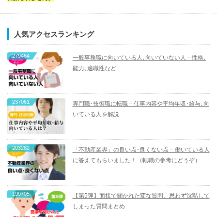
人気アクセスランキング
279464
一般事務職に向いている人､向いていない人－性格､
能力､適職性など
237061
専門職･技術職に転職－仕事内容や平均年収･給与､向
いている人を解説
203282
「不動産業界」の良い点･良くない点 – 働いている人
に答えてもらいました！（転職の参考にどうぞ）
190705
【第5弾】面接で聞かれた変な質問、思わず沈黙して
しまった質問まとめ