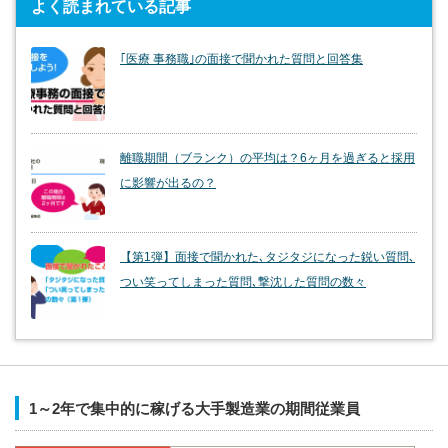
よく読まれている記事
｢医療 事務職｣の面接で聞かれた質問と回答集
離職期間（ブランク）の平均は？6ヶ月を過ぎると採用
に影響が出るの？
【第1弾】面接で聞かれた､タジタジになった鋭い質問､
つい笑ってしまった質問､撃沈した質問の数々
1～2年で集中的に稼げる大手製造業の期間従業員