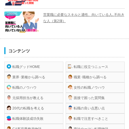
186691
営業職に必要なスキルと適性、向いている人､不向き
な人（第2弾）
コンテンツ
転職グッドHOME
転職に役立つニュース
業界･業種から調べる
職業･職種から調べる
転職のノウハウ
女性の転職ノウハウ
元採用担当が教える
面接で困った質問集
20代の転職を考える
転職の良い点悪い点
転職体験談成功失敗
転職で注意すべきこと
CA客室乗務員物語
商社ウーマン転職物語