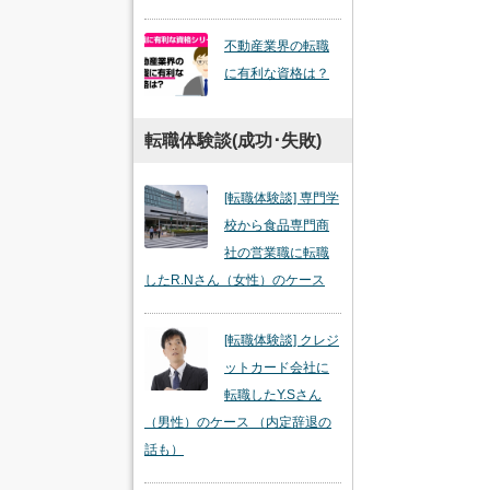
不動産業界の転職
に有利な資格は？
転職体験談(成功･失敗)
[転職体験談] 専門学
校から食品専門商
社の営業職に転職
したR.Nさん（女性）のケース
[転職体験談] クレジ
ットカード会社に
転職したY.Sさん
（男性）のケース （内定辞退の
話も）