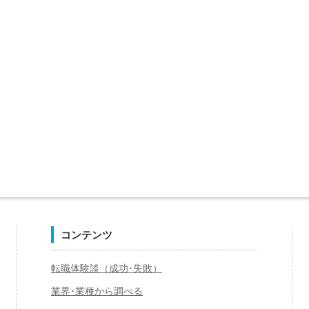
コンテンツ
転職体験談（成功･失敗）
業界･業種から調べる