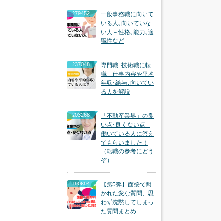
279452
一般事務職に向いて
いる人､向いていな
い人－性格､能力､適
職性など
237048
専門職･技術職に転
職－仕事内容や平均
年収･給与､向いてい
る人を解説
203268
「不動産業界」の良
い点･良くない点 –
働いている人に答え
てもらいました！
（転職の参考にどう
ぞ）
190694
【第5弾】面接で聞
かれた変な質問、思
わず沈黙してしまっ
た質問まとめ