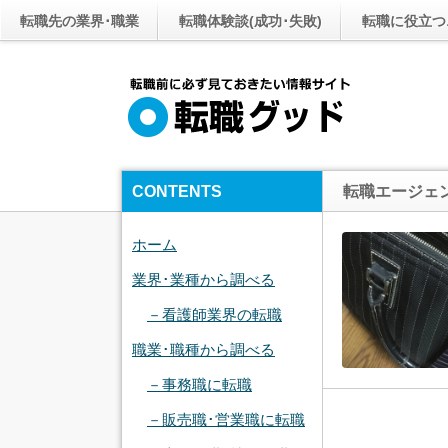
転職先の業界･職業
転職体験談(成功･失敗)
転職に役立つ
CONTENTS
転職エージェ
ホーム
業界･業種から調べる
－看護師業界の転職
職業･職種から調べる
－事務職に転職
－販売職･営業職に転職