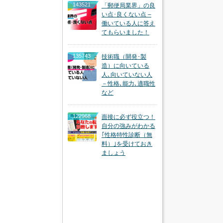
143521
「郵便局業界」の良
い点･良くない点 –
働いている人に答え
てもらいました！
135743
技術職（開発･製
造）に向いている
人､向いていない人
－性格､能力､適職性
など
122968
面接に必ず役立つ！
自分の強みがわかる
｢性格特性診断（無
料）｣を受けておき
ましょう