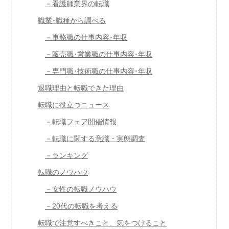
－看護師業界の転職
職業･職種から調べる
－事務職の仕事内容･年収
－販売職･営業職の仕事内容･年収
－専門職･技術職の仕事内容･年収
退職理由と転職できた理由
転職に役立つニュース
－転職フェア開催情報
－転職に関する意識・実態調査
－ランキング
転職のノウハウ
－女性の転職ノウハウ
－20代の転職を考える
転職で注意すべきこと、気をつけること