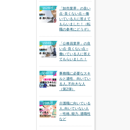
162809
「卸売業界」の良い
点･良くない点 – 働
いている人に答えて
もらいました！（転
職の参考にどうぞ）
155931
「公務員業界」の良
い点･良くない点 –
働いている人に答え
てもらいました！
154779
事務職に必要なスキ
ルと適性、向いてい
る人､不向きな人
（第2弾）
144414
介護職に向いている
人､向いていない人
－性格､能力､適職性
など