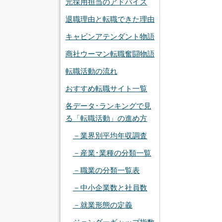
元採用担当のアドバイス
退職理由と転職できた理由
キャビンアテンダント物語
商社ウーマン転職奮闘物語
転職活動の流れ
おすすめ転職サイト一覧
各データ･ランキングで見
る「転職活動」の進め方
－業界別平均年収調査
－産業･業種の分類一覧
－職業の分類一覧表
－中小企業数と社員数
－就業形態の定義