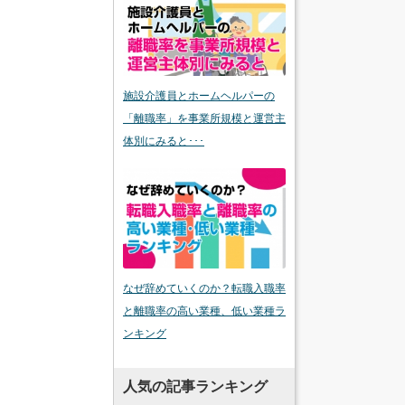
施設介護員とホームヘルパーの
「離職率」を事業所規模と運営主
体別にみると･･･
なぜ辞めていくのか？転職入職率
と離職率の高い業種、低い業種ラ
ンキング
人気の記事ランキング