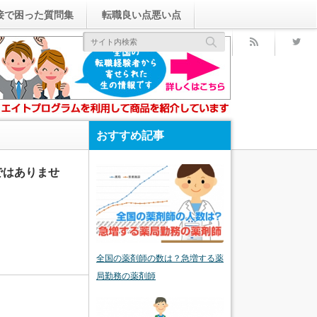
接で困った質問集
転職良い点悪い点
rss
おすすめ記事
ではありませ
全国の薬剤師の数は？急増する薬
局勤務の薬剤師