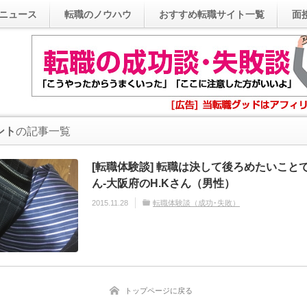
ニュース
転職のノウハウ
おすすめ転職サイト一覧
面
ント
の記事一覧
[転職体験談] 転職は決して後ろめたいこと
ん-大阪府のH.Kさん（男性）
2015.11.28
転職体験談（成功･失敗）
トップページに戻る