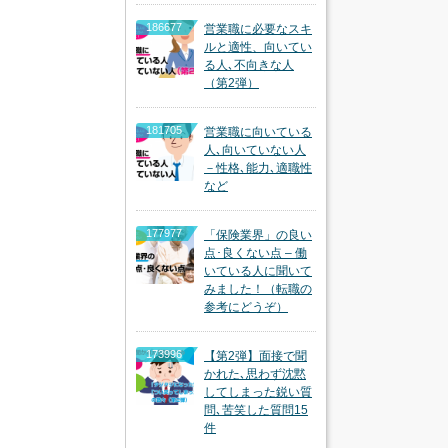
186677
営業職に必要なスキ
ルと適性、向いてい
る人､不向きな人
（第2弾）
181705
営業職に向いている
人､向いていない人
－性格､能力､適職性
など
177977
「保険業界」の良い
点･良くない点 – 働
いている人に聞いて
みました！（転職の
参考にどうぞ）
173996
【第2弾】面接で聞
かれた､思わず沈黙
してしまった鋭い質
問､苦笑した質問15
件