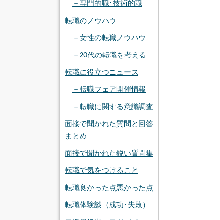
－専門的職･技術的職
転職のノウハウ
－女性の転職ノウハウ
－20代の転職を考える
転職に役立つニュース
－転職フェア開催情報
－転職に関する意識調査
面接で聞かれた質問と回答
まとめ
面接で聞かれた鋭い質問集
転職で気をつけること
転職良かった点悪かった点
転職体験談（成功･失敗）