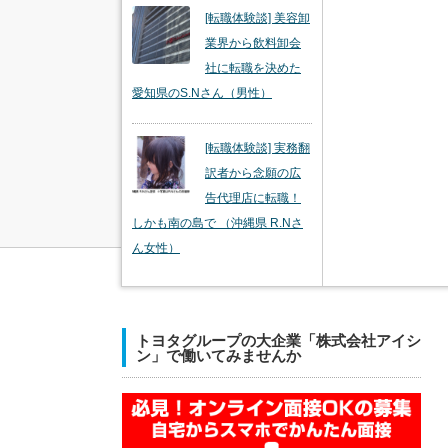
[転職体験談] 美容卸
業界から飲料卸会
社に転職を決めた
愛知県のS.Nさん（男性）
[転職体験談] 実務翻
訳者から念願の広
告代理店に転職！
しかも南の島で （沖縄県 R.Nさ
ん女性）
トヨタグループの大企業「株式会社アイシ
ン」で働いてみませんか