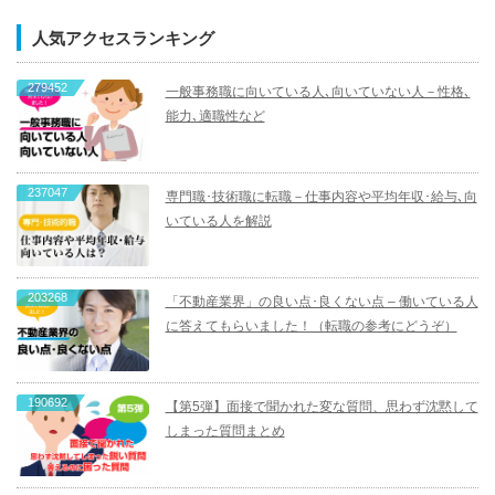
人気アクセスランキング
279452
一般事務職に向いている人､向いていない人－性格､
能力､適職性など
237047
専門職･技術職に転職－仕事内容や平均年収･給与､向
いている人を解説
203268
「不動産業界」の良い点･良くない点 – 働いている人
に答えてもらいました！（転職の参考にどうぞ）
190692
【第5弾】面接で聞かれた変な質問、思わず沈黙して
しまった質問まとめ