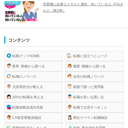
186677
営業職に必要なスキルと適性、向いている人､不向き
な人（第2弾）
コンテンツ
転職グッドHOME
転職に役立つニュース
業界･業種から調べる
職業･職種から調べる
転職のノウハウ
女性の転職ノウハウ
元採用担当が教える
面接で困った質問集
20代の転職を考える
転職の良い点悪い点
転職体験談成功失敗
転職で注意すべきこと
CA客室乗務員物語
商社ウーマン転職物語
業種別給与ランキング
年齢･男女別給与調査